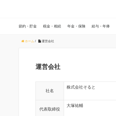
節約・貯金
税金・相続
年金・保険
給与・年俸
ホーム
/
運営会社
運営会社
株式会社そると
社名
大塚祐輔
代表取締役