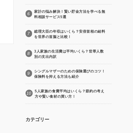
家計の悩み解決！賢い貯金方法を学べる無
6
料相談サービス5選
総理大臣の年収はいくら？安倍首相の給料
7
を世界の首脳と比較！
3人家族の生活費は平均いくら？世帯人数
8
別の支出内訳
シングルマザーのための保険選びのコツ！
9
保険料を抑える方法も紹介
5人家族の食費平均はいくら？節約の考え
10
方や賢い食材の買い方！
カテゴリー