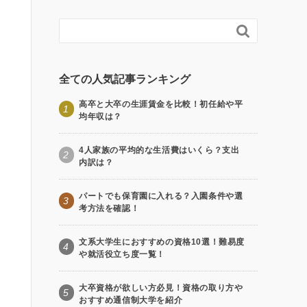

全ての人気記事ランキング
高卒と大卒の生涯賃金を比較！初任給や平
1
均年収は？
4人家族の平均的な生活費はいくら？支出
2
内訳は？
パートでも保育園に入れる？入園条件や選
3
考方法を確認！
文系大学生におすすめの資格10選！難易度
4
や就活役立ち度一覧！
大卒資格が欲しい方必見！資格の取り方や
5
おすすめ通信制大学を紹介