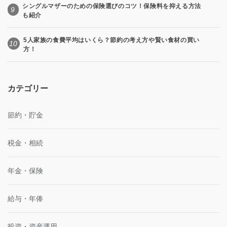
シングルマザーのための保険選びのコツ！保険料を抑える方法
9
も紹介
5人家族の食費平均はいくら？節約の考え方や賢い食材の買い
10
方！
カテゴリー
節約・貯金
税金・相続
年金・保険
給与・年俸
投資・資産運用