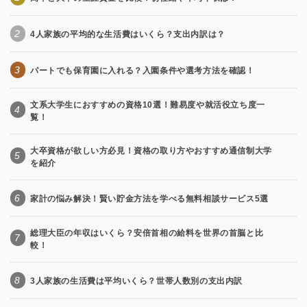
2
4人家族の平均的な生活費はいくら？支出内訳は？
3
パートでも保育園に入れる？入園条件や選考方法を確認！
文系大学生におすすめの資格10選！難易度や就活役立ち度一
4
覧！
大卒資格が欲しい方必見！資格の取り方やおすすめ通信制大学
5
を紹介
6
家計の悩み解決！賢い貯金方法を学べる無料相談サービス5選
総理大臣の年収はいくら？安倍首相の給料を世界の首脳と比
7
較！
8
3人家族の生活費は平均いくら？世帯人数別の支出内訳