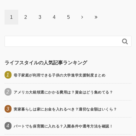
1
2
3
4
5

ライフスタイルの人気記事ランキング
1
母子家庭が利用できる子供の大学進学支援制度まとめ
2
アメリカ大統領選にかかる費用は？資金はどう集めてる？
3
実家暮らしは家にお金を入れるべき？適切な金額はいくら？
4
パートでも保育園に入れる？入園条件や選考方法を確認！