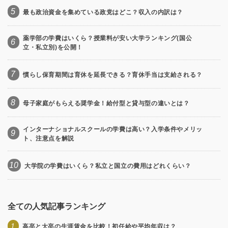
5
最も政治資金を集めている政党はどこ？収入の内訳は？
薬学部の学費はいくら？授業料が安い大学ランキング(国公
6
立・私立別)を公開！
7
慣らし保育期間は育休を延長できる？育休手当は支給される？
8
母子家庭がもらえる奨学金！給付型と貸与型の違いとは？
インターナショナルスクールの学費は高い？入学条件やメリッ
9
ト、注意点を解説
10
大学院の学費はいくら？私立と国立の費用はどれくらい？
全ての人気記事ランキング
1
高卒と大卒の生涯賃金を比較！初任給や平均年収は？