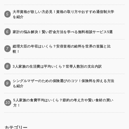
大卒資格が欲しい方必見！資格の取り方やおすすめ通信制大学
5
を紹介
6
家計の悩み解決！賢い貯金方法を学べる無料相談サービス5選
総理大臣の年収はいくら？安倍首相の給料を世界の首脳と比
7
較！
8
3人家族の生活費は平均いくら？世帯人数別の支出内訳
シングルマザーのための保険選びのコツ！保険料を抑える方法
9
も紹介
5人家族の食費平均はいくら？節約の考え方や賢い食材の買い
10
方！
カテゴリー