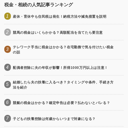
税金・相続の人気記事ランキング
1
産休・育休中も住民税は発生！納税方法や減免措置を説明
2
競馬の税金はいくらかかる？高額配当を当てたら要注意
テレワーク手当に税金はかかる？在宅勤務で気を付けたい税金
3
の話
4
配偶者控除に夫の年収が影響！所得1000万円以上は注意！
結婚したら夫の扶養に入るべき？タイミングや条件、手続き方
5
法を紹介
6
競艇の税金はかかる？確定申告は必要？払わないとバレる？
7
子どもの扶養控除は何歳からいつまで対象になる？