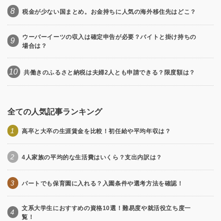
8
税金が少ない国まとめ。お金持ちに人気の海外移住先はどこ？
ウーバーイーツの収入は確定申告が必要？バイトと掛け持ちの
9
場合は？
10
共働きのふるさと納税は夫婦2人とも申請できる？限度額は？
全ての人気記事ランキング
1
高卒と大卒の生涯賃金を比較！初任給や平均年収は？
2
4人家族の平均的な生活費はいくら？支出内訳は？
3
パートでも保育園に入れる？入園条件や選考方法を確認！
文系大学生におすすめの資格10選！難易度や就活役立ち度一
4
覧！