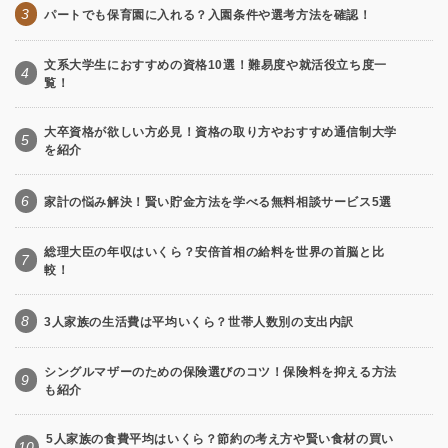
3
パートでも保育園に入れる？入園条件や選考方法を確認！
文系大学生におすすめの資格10選！難易度や就活役立ち度一
4
覧！
大卒資格が欲しい方必見！資格の取り方やおすすめ通信制大学
5
を紹介
6
家計の悩み解決！賢い貯金方法を学べる無料相談サービス5選
総理大臣の年収はいくら？安倍首相の給料を世界の首脳と比
7
較！
8
3人家族の生活費は平均いくら？世帯人数別の支出内訳
シングルマザーのための保険選びのコツ！保険料を抑える方法
9
も紹介
5人家族の食費平均はいくら？節約の考え方や賢い食材の買い
10