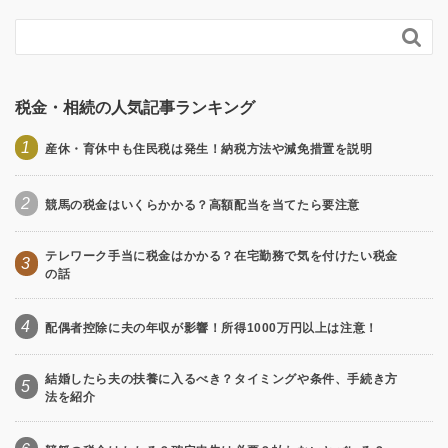

税金・相続の人気記事ランキング
1
産休・育休中も住民税は発生！納税方法や減免措置を説明
2
競馬の税金はいくらかかる？高額配当を当てたら要注意
テレワーク手当に税金はかかる？在宅勤務で気を付けたい税金
3
の話
4
配偶者控除に夫の年収が影響！所得1000万円以上は注意！
結婚したら夫の扶養に入るべき？タイミングや条件、手続き方
5
法を紹介