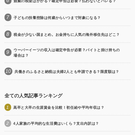
6
競艇の税金はかかる？確定申告は必要？払わないとバレる？
7
子どもの扶養控除は何歳からいつまで対象になる？
8
税金が少ない国まとめ。お金持ちに人気の海外移住先はどこ？
ウーバーイーツの収入は確定申告が必要？バイトと掛け持ちの
9
場合は？
10
共働きのふるさと納税は夫婦2人とも申請できる？限度額は？
全ての人気記事ランキング
1
高卒と大卒の生涯賃金を比較！初任給や平均年収は？
2
4人家族の平均的な生活費はいくら？支出内訳は？