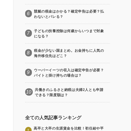
競艇の税金はかかる？確定申告は必要？払
6
わないとバレる？
子どもの扶養控除は何歳からいつまで対象
7
になる？
税金が少ない国まとめ。お金持ちに人気の
8
海外移住先はどこ？
ウーバーイーツの収入は確定申告が必要？
9
バイトと掛け持ちの場合は？
共働きのふるさと納税は夫婦2人とも申請
10
できる？限度額は？
全ての人気記事ランキング
高卒と大卒の生涯賃金を比較！初任給や平
1