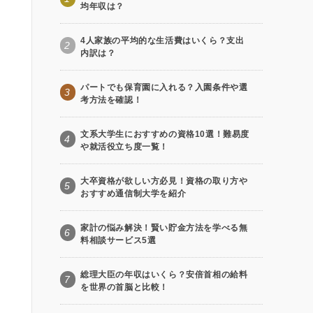
均年収は？
4人家族の平均的な生活費はいくら？支出
2
内訳は？
パートでも保育園に入れる？入園条件や選
3
考方法を確認！
文系大学生におすすめの資格10選！難易度
4
や就活役立ち度一覧！
大卒資格が欲しい方必見！資格の取り方や
5
おすすめ通信制大学を紹介
家計の悩み解決！賢い貯金方法を学べる無
6
料相談サービス5選
総理大臣の年収はいくら？安倍首相の給料
7
を世界の首脳と比較！