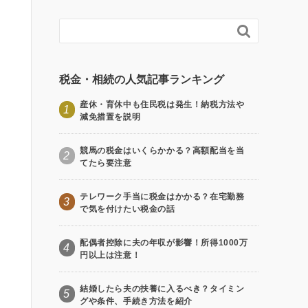

税金・相続の人気記事ランキング
産休・育休中も住民税は発生！納税方法や
1
減免措置を説明
競馬の税金はいくらかかる？高額配当を当
2
てたら要注意
テレワーク手当に税金はかかる？在宅勤務
3
で気を付けたい税金の話
配偶者控除に夫の年収が影響！所得1000万
4
円以上は注意！
結婚したら夫の扶養に入るべき？タイミン
5
グや条件、手続き方法を紹介