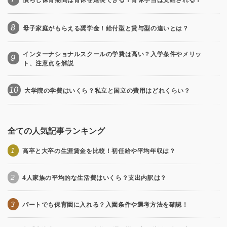
8
母子家庭がもらえる奨学金！給付型と貸与型の違いとは？
インターナショナルスクールの学費は高い？入学条件やメリッ
9
ト、注意点を解説
10
大学院の学費はいくら？私立と国立の費用はどれくらい？
全ての人気記事ランキング
1
高卒と大卒の生涯賃金を比較！初任給や平均年収は？
2
4人家族の平均的な生活費はいくら？支出内訳は？
3
パートでも保育園に入れる？入園条件や選考方法を確認！