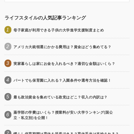
ライフスタイルの人気記事ランキング
1
母子家庭が利用できる子供の大学進学支援制度まとめ
2
アメリカ大統領選にかかる費用は？資金はどう集めてる？
3
実家暮らしは家にお金を入れるべき？適切な金額はいくら？
4
パートでも保育園に入れる？入園条件や選考方法を確認！
5
最も政治資金を集めている政党はどこ？収入の内訳は？
薬学部の学費はいくら？授業料が安い大学ランキング(国公
6
立・私立別)を公開！
7
慣らし保育期間は育休を延長できる？育休手当は支給される？