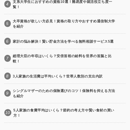
文系大学生におすすめの資格10選！難易度や就活役立ち度一
4
覧！
大卒資格が欲しい方必見！資格の取り方やおすすめ通信制大学
5
を紹介
6
家計の悩み解決！賢い貯金方法を学べる無料相談サービス5選
総理大臣の年収はいくら？安倍首相の給料を世界の首脳と比
7
較！
8
3人家族の生活費は平均いくら？世帯人数別の支出内訳
シングルマザーのための保険選びのコツ！保険料を抑える方法
9
も紹介
5人家族の食費平均はいくら？節約の考え方や賢い食材の買い
10
方！