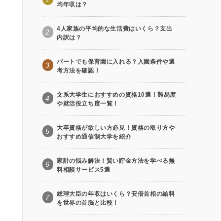
均年収は？
4人家族の平均的な生活費はいくら？支出
2
内訳は？
パートでも保育園に入れる？入園条件や選
3
考方法を確認！
文系大学生におすすめの資格10選！難易度
4
や就活役立ち度一覧！
大卒資格が欲しい方必見！資格の取り方や
5
おすすめ通信制大学を紹介
家計の悩み解決！賢い貯金方法を学べる無
6
料相談サービス5選
総理大臣の年収はいくら？安倍首相の給料
7
を世界の首脳と比較！