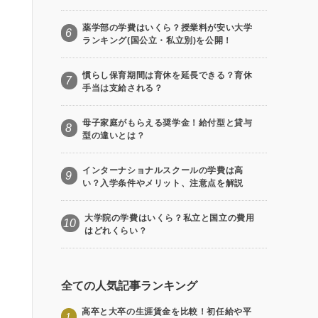
薬学部の学費はいくら？授業料が安い大学
6
ランキング(国公立・私立別)を公開！
慣らし保育期間は育休を延長できる？育休
7
手当は支給される？
母子家庭がもらえる奨学金！給付型と貸与
8
型の違いとは？
インターナショナルスクールの学費は高
9
い？入学条件やメリット、注意点を解説
大学院の学費はいくら？私立と国立の費用
10
はどれくらい？
全ての人気記事ランキング
高卒と大卒の生涯賃金を比較！初任給や平
1