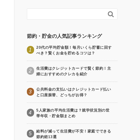

節約・貯金の人気記事ランキング
20代の平均貯金額！毎月いくら貯蓄に回す
1
べき？賢くお金を貯めるコツは？
生活費はクレジットカードで賢く節約！主
2
婦におすすめのクレカを紹介
公共料金の支払いはクレジットカード払い
3
と口座振替、どっちがお得？
5人家族の平均生活費は？就学状況別の世
4
帯年収・貯金額まとめ
給料が減って生活費が不安！家庭でできる
5
節約術13選