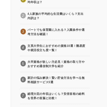
均年収は？
4人家族の平均的な生活費はいくら？支出
2
内訳は？
パートでも保育園に入れる？入園条件や選
3
考方法を確認！
文系大学生におすすめの資格10選！難易度
4
や就活役立ち度一覧！
大卒資格が欲しい方必見！資格の取り方や
5
おすすめ通信制大学を紹介
家計の悩み解決！賢い貯金方法を学べる無
6
料相談サービス5選
総理大臣の年収はいくら？安倍首相の給料
7
を世界の首脳と比較！