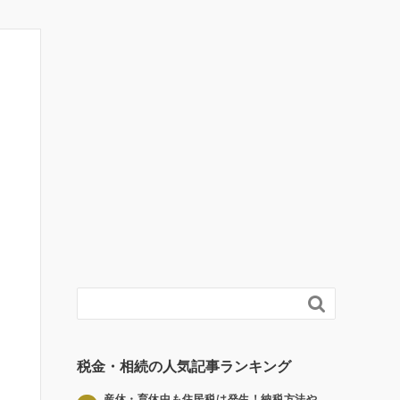

税金・相続の人気記事ランキング
産休・育休中も住民税は発生！納税方法や