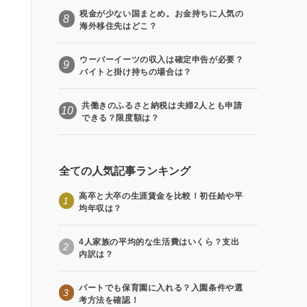
税金が少ない国まとめ。お金持ちに人気の
8
海外移住先はどこ？
ウーバーイーツの収入は確定申告が必要？
9
バイトと掛け持ちの場合は？
共働きのふるさと納税は夫婦2人とも申請
10
できる？限度額は？
全ての人気記事ランキング
高卒と大卒の生涯賃金を比較！初任給や平
1
均年収は？
4人家族の平均的な生活費はいくら？支出
2
内訳は？
パートでも保育園に入れる？入園条件や選
3
考方法を確認！