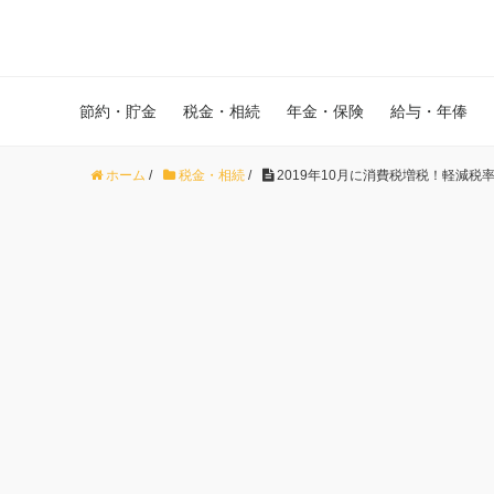
節約・貯金
税金・相続
年金・保険
給与・年俸
ホーム
/
税金・相続
/
2019年10月に消費税増税！軽減