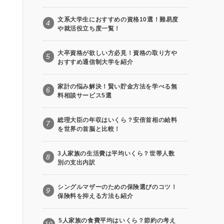
文系大学生におすすめの資格10選！難易度
4
や就活役立ち度一覧！
大卒資格が欲しい方必見！資格の取り方や
5
おすすめ通信制大学を紹介
家計の悩み解決！賢い貯金方法を学べる無
6
料相談サービス5選
総理大臣の年収はいくら？安倍首相の給料
7
を世界の首脳と比較！
3人家族の生活費は平均いくら？世帯人数
8
別の支出内訳
シングルマザーのための保険選びのコツ！
9
保険料を抑える方法も紹介
5人家族の食費平均はいくら？節約の考え