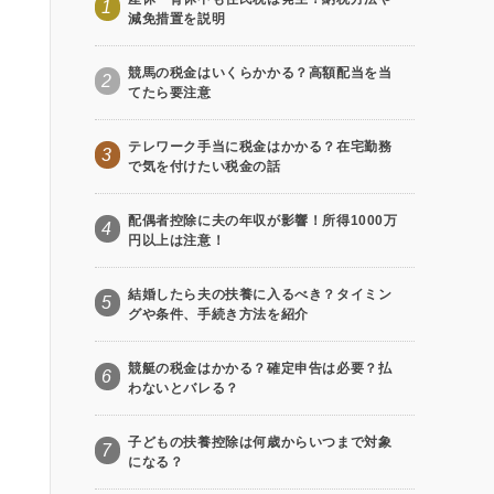
1
減免措置を説明
競馬の税金はいくらかかる？高額配当を当
2
てたら要注意
テレワーク手当に税金はかかる？在宅勤務
3
で気を付けたい税金の話
配偶者控除に夫の年収が影響！所得1000万
4
円以上は注意！
結婚したら夫の扶養に入るべき？タイミン
5
グや条件、手続き方法を紹介
競艇の税金はかかる？確定申告は必要？払
6
わないとバレる？
子どもの扶養控除は何歳からいつまで対象
7
になる？