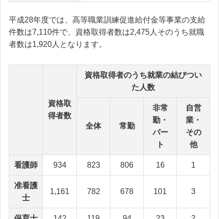
平成28年度では、高等職業訓練促進給付金等事業の支給
件数は7,110件で、資格取得者数は2,475人そのうち就職
者数は1,920人となります。
資格取得者のうち就業の結びつい
た人数
資格取
非常
自営
得者数
勤・
業・
全体
常勤
パー
その
ト
他
看護師
934
823
806
16
1
准看護
1,161
782
678
101
3
士
保育士
142
119
94
23
2