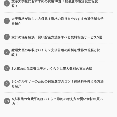
文系大学生におすすめの資格10選！難易度や就活役立ち度一
4
覧！
大卒資格が欲しい方必見！資格の取り方やおすすめ通信制大学
5
を紹介
6
家計の悩み解決！賢い貯金方法を学べる無料相談サービス5選
総理大臣の年収はいくら？安倍首相の給料を世界の首脳と比
7
較！
8
3人家族の生活費は平均いくら？世帯人数別の支出内訳
シングルマザーのための保険選びのコツ！保険料を抑える方法
9
も紹介
5人家族の食費平均はいくら？節約の考え方や賢い食材の買い
10
方！