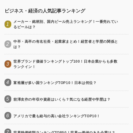
ビジネス・経済の人気記事ランキング
メーカー・銘柄別、国内ビール売上ランキング！一番売れてい
1
るビールは？
中卒・高卒の有名社長・起業家まとめ！経営者と学歴の関係と
2
は？
世界ブランド価値ランキングトップ100！日本企業からも多数
3
ランクイン！
4
富裕層が多い国ランキングTOP10！日本は何位？
5
前澤友作の年収や資産はいくら？気になる経歴や学歴は？
6
アメリカで最も給与の高い会社ランキングTOP10！
7
世界時価総額ランキングTOP50！世界一価値のある企業は？