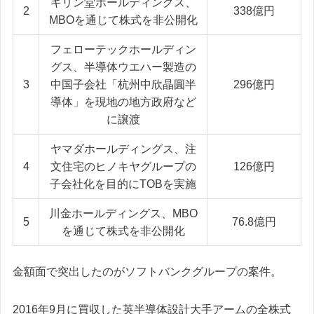
キリン堂ホールディングス、
2
338億円
MBOを通じて株式を非公開化
フェローテックホールディン
グス、半導体ウエハー製造の
3
中国子会社「杭州中欣晶圓半
296億円
導体」を現地の地方政府など
に譲渡
ヤマダホールディングス、注
4
文住宅のヒノキヤグループの
126億円
子会社化を目的にTOBを実施
川金ホールディングス、MBO
5
76.8億円
を通じて株式を非公開化
金額面で突出したのがソフトバンクグループの案件。
2016年9月に買収した英半導体設計大手アームの全株式