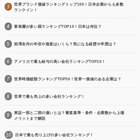
世界ブランド価値ランキングトップ100！日本企業からも多数
3
ランクイン！
4
富裕層が多い国ランキングTOP10！日本は何位？
5
前澤友作の年収や資産はいくら？気になる経歴や学歴は？
6
アメリカで最も給与の高い会社ランキングTOP10！
7
世界時価総額ランキングTOP50！世界一価値のある企業は？
8
世界で最も売上の多い会社ランキング！
東証一部と二部の違いとは？審査基準・条件・企業数から上場
9
メリットまで解説
10
日本で最も売り上げの多い会社ランキング！