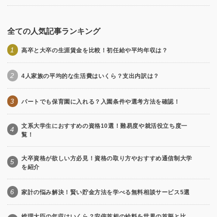
全ての人気記事ランキング
1
高卒と大卒の生涯賃金を比較！初任給や平均年収は？
2
4人家族の平均的な生活費はいくら？支出内訳は？
3
パートでも保育園に入れる？入園条件や選考方法を確認！
文系大学生におすすめの資格10選！難易度や就活役立ち度一
4
覧！
大卒資格が欲しい方必見！資格の取り方やおすすめ通信制大学
5
を紹介
6
家計の悩み解決！賢い貯金方法を学べる無料相談サービス5選
総理大臣の年収はいくら？安倍首相の給料を世界の首脳と比