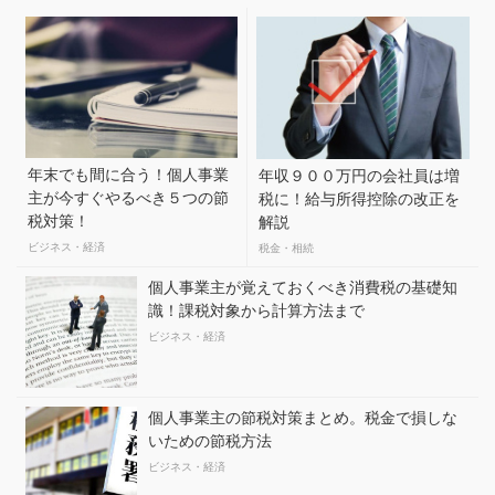
年末でも間に合う！個人事業
年収９００万円の会社員は増
主が今すぐやるべき５つの節
税に！給与所得控除の改正を
税対策！
解説
ビジネス・経済
税金・相続
個人事業主が覚えておくべき消費税の基礎知
識！課税対象から計算方法まで
ビジネス・経済
個人事業主の節税対策まとめ。税金で損しな
いための節税方法
ビジネス・経済