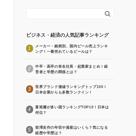

ビジネス・経済の人気記事ランキング
メーカー・銘柄別、国内ビール売上ランキ
1
ング！一番売れているビールは？
中卒・高卒の有名社長・起業家まとめ！経
2
営者と学歴の関係とは？
世界ブランド価値ランキングトップ100！
3
日本企業からも多数ランクイン！
富裕層が多い国ランキングTOP10！日本は
4
何位？
前澤友作の年収や資産はいくら？気になる
5
経歴や学歴は？