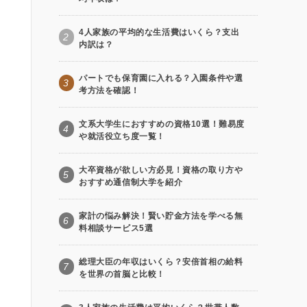
4人家族の平均的な生活費はいくら？支出
2
内訳は？
パートでも保育園に入れる？入園条件や選
3
考方法を確認！
文系大学生におすすめの資格10選！難易度
4
や就活役立ち度一覧！
大卒資格が欲しい方必見！資格の取り方や
5
おすすめ通信制大学を紹介
家計の悩み解決！賢い貯金方法を学べる無
6
料相談サービス5選
総理大臣の年収はいくら？安倍首相の給料
7
を世界の首脳と比較！