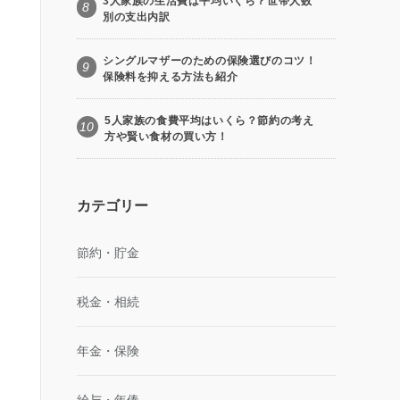
3人家族の生活費は平均いくら？世帯人数
8
別の支出内訳
シングルマザーのための保険選びのコツ！
9
保険料を抑える方法も紹介
5人家族の食費平均はいくら？節約の考え
10
方や賢い食材の買い方！
カテゴリー
節約・貯金
税金・相続
年金・保険
給与・年俸