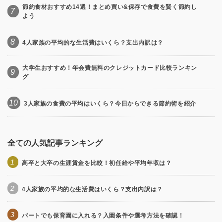
節約食材おすすめ14選！まとめ買い&保存で食費を賢く節約し
7
よう
8
4人家族の平均的な生活費はいくら？支出内訳は？
大学生おすすめ！年会費無料のクレジットカード比較ランキン
9
グ
10
3人家族の食費の平均はいくら？今日からできる節約術を紹介
全ての人気記事ランキング
1
高卒と大卒の生涯賃金を比較！初任給や平均年収は？
2
4人家族の平均的な生活費はいくら？支出内訳は？
3
パートでも保育園に入れる？入園条件や選考方法を確認！