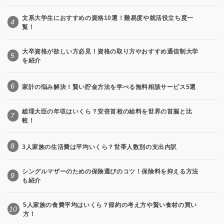
文系大学生におすすめの資格10選！難易度や就活役立ち度一
4
覧！
大卒資格が欲しい方必見！資格の取り方やおすすめ通信制大学
5
を紹介
6
家計の悩み解決！賢い貯金方法を学べる無料相談サービス5選
総理大臣の年収はいくら？安倍首相の給料を世界の首脳と比
7
較！
8
3人家族の生活費は平均いくら？世帯人数別の支出内訳
シングルマザーのための保険選びのコツ！保険料を抑える方法
9
も紹介
5人家族の食費平均はいくら？節約の考え方や賢い食材の買い
10
方！