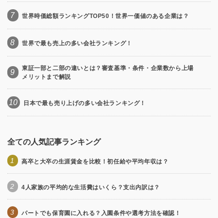
7
世界時価総額ランキングTOP50！世界一価値のある企業は？
8
世界で最も売上の多い会社ランキング！
東証一部と二部の違いとは？審査基準・条件・企業数から上場
9
メリットまで解説
10
日本で最も売り上げの多い会社ランキング！
全ての人気記事ランキング
1
高卒と大卒の生涯賃金を比較！初任給や平均年収は？
2
4人家族の平均的な生活費はいくら？支出内訳は？
3
パートでも保育園に入れる？入園条件や選考方法を確認！