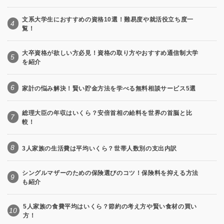
文系大学生におすすめの資格10選！難易度や就活役立ち度一
4
覧！
大卒資格が欲しい方必見！資格の取り方やおすすめ通信制大学
5
を紹介
6
家計の悩み解決！賢い貯金方法を学べる無料相談サービス5選
総理大臣の年収はいくら？安倍首相の給料を世界の首脳と比
7
較！
8
3人家族の生活費は平均いくら？世帯人数別の支出内訳
シングルマザーのための保険選びのコツ！保険料を抑える方法
9
も紹介
5人家族の食費平均はいくら？節約の考え方や賢い食材の買い
10
方！