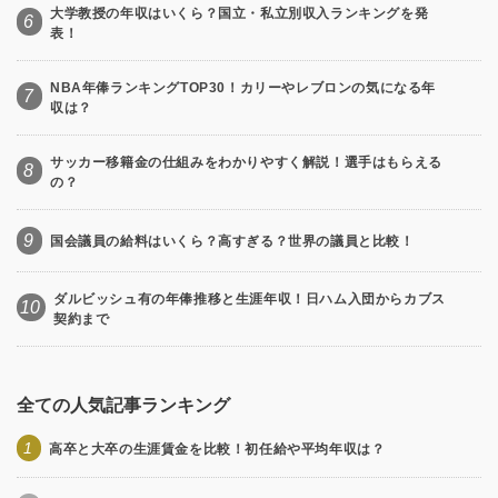
大学教授の年収はいくら？国立・私立別収入ランキングを発
6
表！
NBA年俸ランキングTOP30！カリーやレブロンの気になる年
7
収は？
サッカー移籍金の仕組みをわかりやすく解説！選手はもらえる
8
の？
9
国会議員の給料はいくら？高すぎる？世界の議員と比較！
ダルビッシュ有の年俸推移と生涯年収！日ハム入団からカブス
10
契約まで
全ての人気記事ランキング
1
高卒と大卒の生涯賃金を比較！初任給や平均年収は？