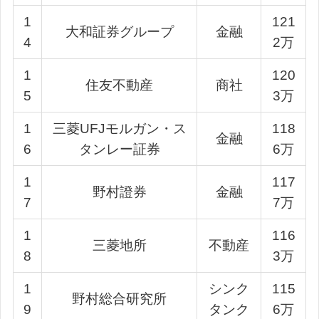
1
121
大和証券グループ
金融
4
2万
1
120
住友不動産
商社
5
3万
1
三菱UFJモルガン・ス
118
金融
6
タンレー証券
6万
1
117
野村證券
金融
7
7万
1
116
三菱地所
不動産
8
3万
1
シンク
115
野村総合研究所
9
タンク
6万