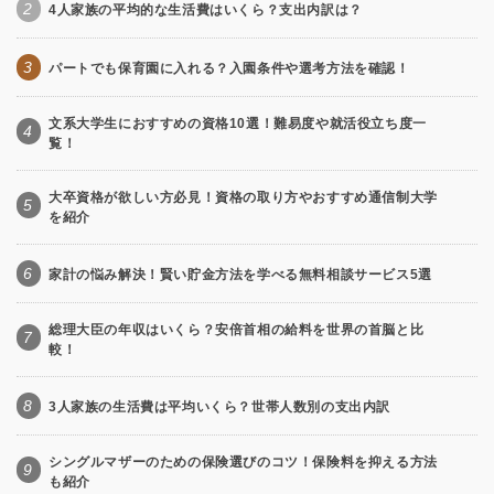
2
4人家族の平均的な生活費はいくら？支出内訳は？
3
パートでも保育園に入れる？入園条件や選考方法を確認！
文系大学生におすすめの資格10選！難易度や就活役立ち度一
4
覧！
大卒資格が欲しい方必見！資格の取り方やおすすめ通信制大学
5
を紹介
6
家計の悩み解決！賢い貯金方法を学べる無料相談サービス5選
総理大臣の年収はいくら？安倍首相の給料を世界の首脳と比
7
較！
8
3人家族の生活費は平均いくら？世帯人数別の支出内訳
シングルマザーのための保険選びのコツ！保険料を抑える方法
9
も紹介