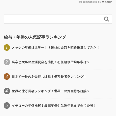
Recommended by

給与・年俸の人気記事ランキング
1
メッシの年俸は世界一！？破格の金額を時給換算してみた！
2
高卒と大卒の生涯賃金を比較！初任給や平均年収は？
3
日本で一番のお金持ちは誰？億万長者ランキング！
4
世界の億万長者ランキング！世界一のお金持ちは誰？
5
イチローの年俸推移！最高年俸や生涯年収まで全て公開！