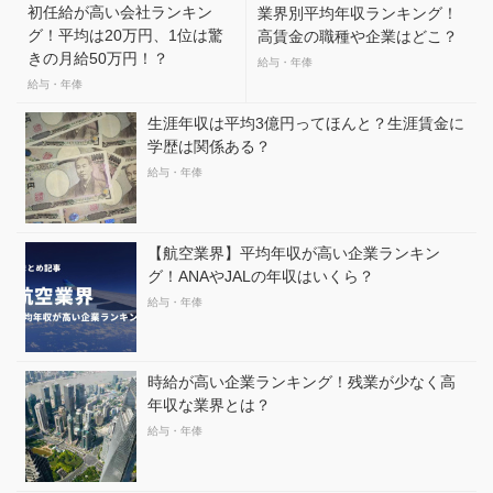
初任給が高い会社ランキン
業界別平均年収ランキング！
グ！平均は20万円、1位は驚
高賃金の職種や企業はどこ？
きの月給50万円！？
給与・年俸
給与・年俸
生涯年収は平均3億円ってほんと？生涯賃金に
学歴は関係ある？
給与・年俸
【航空業界】平均年収が高い企業ランキン
グ！ANAやJALの年収はいくら？
給与・年俸
時給が高い企業ランキング！残業が少なく高
年収な業界とは？
給与・年俸