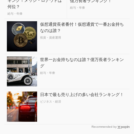
キング！メッシ・ロナウドは
億万長者ランキング！
何位？
給与・年俸
給与・年俸
仮想通貨長者番付！仮想通貨で一番お金持ち
なのは誰？
投資・資産運用
世界一お金持ちなのは誰？億万長者ランキン
グ
給与・年俸
日本で最も売り上げの多い会社ランキング！
ビジネス・経済
Recommended by