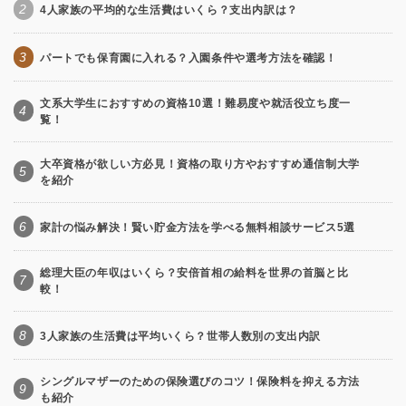
2
4人家族の平均的な生活費はいくら？支出内訳は？
3
パートでも保育園に入れる？入園条件や選考方法を確認！
文系大学生におすすめの資格10選！難易度や就活役立ち度一
4
覧！
大卒資格が欲しい方必見！資格の取り方やおすすめ通信制大学
5
を紹介
6
家計の悩み解決！賢い貯金方法を学べる無料相談サービス5選
総理大臣の年収はいくら？安倍首相の給料を世界の首脳と比
7
較！
8
3人家族の生活費は平均いくら？世帯人数別の支出内訳
シングルマザーのための保険選びのコツ！保険料を抑える方法
9
も紹介