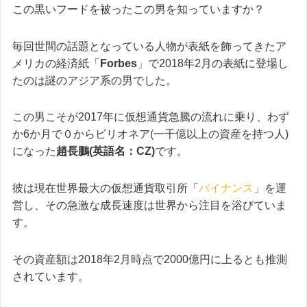
この黒いフードを被ったこの男を知っていますか？
毎回世間の話題となっている人物が表紙を飾ってきたア
メリカの経済紙「
Forbes
」で2018年2月の表紙に登場し
たのは謎のアジア系の男でした。
この男こそが2017年に仮想通貨急騰の流れに乗り、わず
か6か月で０からビリオネア(一千億以上の資産を持つ人)
になった
趙長鵬(英語名：CZ)
です。
彼は現在世界最大の仮想通貨取引所「
バイナンス
」を運
営し、その急激な成長速度は世界から注目を浴びていま
す。
その資産額は2018年2月時点で2000億円に上るとも推測
されています。