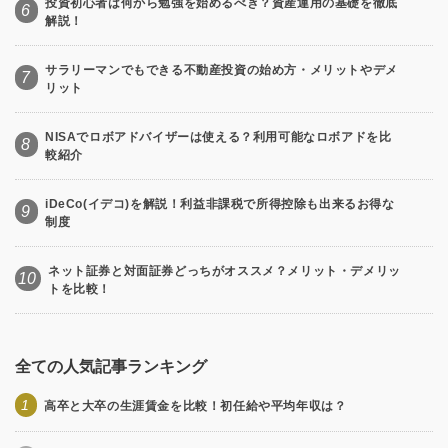
投資初心者は何から勉強を始めるべき？資産運用の基礎を徹底
6
解説！
サラリーマンでもできる不動産投資の始め方・メリットやデメ
7
リット
NISAでロボアドバイザーは使える？利用可能なロボアドを比
8
較紹介
iDeCo(イデコ)を解説！利益非課税で所得控除も出来るお得な
9
制度
ネット証券と対面証券どっちがオススメ？メリット・デメリッ
10
トを比較！
全ての人気記事ランキング
1
高卒と大卒の生涯賃金を比較！初任給や平均年収は？