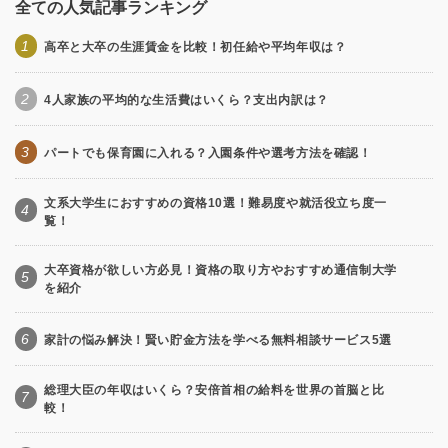
全ての人気記事ランキング
1
高卒と大卒の生涯賃金を比較！初任給や平均年収は？
2
4人家族の平均的な生活費はいくら？支出内訳は？
3
パートでも保育園に入れる？入園条件や選考方法を確認！
文系大学生におすすめの資格10選！難易度や就活役立ち度一
4
覧！
大卒資格が欲しい方必見！資格の取り方やおすすめ通信制大学
5
を紹介
6
家計の悩み解決！賢い貯金方法を学べる無料相談サービス5選
総理大臣の年収はいくら？安倍首相の給料を世界の首脳と比
7
較！