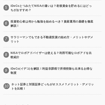
iDeCoとつみたてNISAの違いは？老後資金を貯めるにはどっ
5
ちがおすすめ？
投資初心者は何から勉強を始めるべき？資産運用の基礎を徹底
6
解説！
サラリーマンでもできる不動産投資の始め方・メリットやデメ
7
リット
NISAでロボアドバイザーは使える？利用可能なロボアドを比
8
較紹介
iDeCo(イデコ)を解説！利益非課税で所得控除も出来るお得な
9
制度
ネット証券と対面証券どっちがオススメ？メリット・デメリッ
10
トを比較！