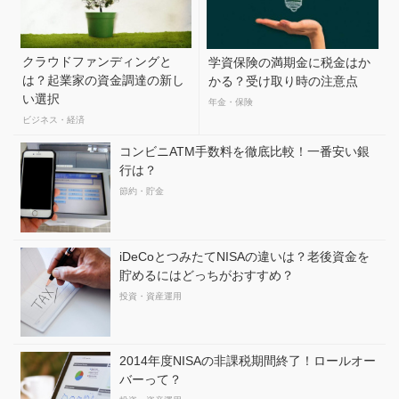
クラウドファンディングと
学資保険の満期金に税金はか
は？起業家の資金調達の新し
かる？受け取り時の注意点
い選択
年金・保険
ビジネス・経済
コンビニATM手数料を徹底比較！一番安い銀
行は？
節約・貯金
iDeCoとつみたてNISAの違いは？老後資金を
貯めるにはどっちがおすすめ？
投資・資産運用
2014年度NISAの非課税期間終了！ロールオー
バーって？