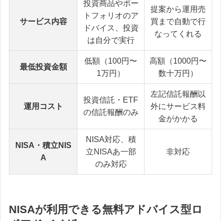
投資商品やポー
提案から運用売
トフォリオのア
サービス内容
買まで自動で行
ドバイス、投資
なってくれる
は自分で実行
低額（100円〜
高額（1000円〜
最低投資金額
1万円）
数十万円）
左記信託報酬以
投資信託・ETF
運用コスト
外にサービス料
の信託報酬のみ
金がかかる
NISA対応、積
NISA・積立NIS
立NISAあ一部
非対応
A
のみ対応
NISAが利用できる無料アドバイス型ロ