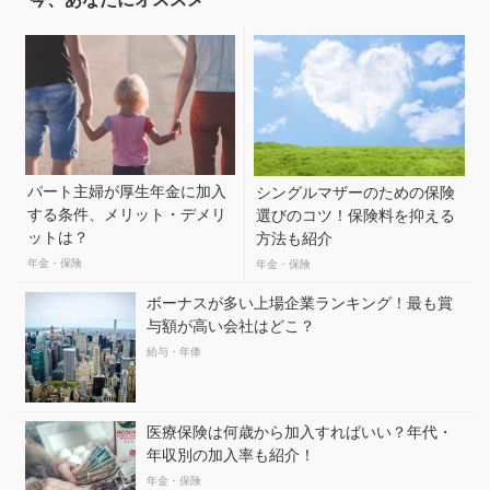
パート主婦が厚生年金に加入
シングルマザーのための保険
する条件、メリット・デメリ
選びのコツ！保険料を抑える
ットは？
方法も紹介
年金・保険
年金・保険
ボーナスが多い上場企業ランキング！最も賞
与額が高い会社はどこ？
給与・年俸
医療保険は何歳から加入すればいい？年代・
年収別の加入率も紹介！
年金・保険