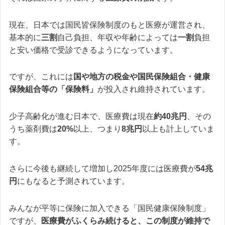
現在、日本では国民皆保険制度のもと医療が運営され、
基本的に
三割
自己負担、年収や年齢によっては
一割
負担
と安い価格で受診できるようになっています。
ですが、これには
国や地方の税金や国民保険組合・健康
保険組合等の「保険料」
が投入され維持されています。
少子高齢化が進む日本で、医療費は現在
約40兆円
、その
うち薬剤費は
20%
以上、つまり
8兆円
以上も計上していま
す。
さらに今後も継続して増加し2025年度には医療費が
54兆
円
にもなると予測されています。
みんなが平等に保険に加入できる「国民健康保険制度」
ですが、
医療費がふくらみ続けると、この制度が維持で