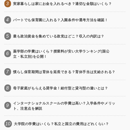
3
実家暮らしは家にお金を入れるべき？適切な金額はいくら？
4
パートでも保育園に入れる？入園条件や選考方法を確認！
5
最も政治資金を集めている政党はどこ？収入の内訳は？
薬学部の学費はいくら？授業料が安い大学ランキング(国公
6
立・私立別)を公開！
7
慣らし保育期間は育休を延長できる？育休手当は支給される？
8
母子家庭がもらえる奨学金！給付型と貸与型の違いとは？
インターナショナルスクールの学費は高い？入学条件やメリッ
9
ト、注意点を解説
10
大学院の学費はいくら？私立と国立の費用はどれくらい？