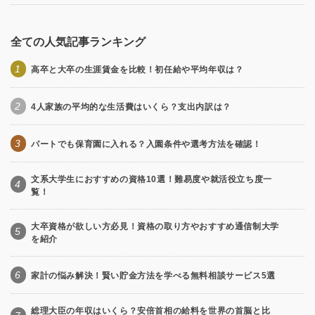
全ての人気記事ランキング
1
高卒と大卒の生涯賃金を比較！初任給や平均年収は？
2
4人家族の平均的な生活費はいくら？支出内訳は？
3
パートでも保育園に入れる？入園条件や選考方法を確認！
文系大学生におすすめの資格10選！難易度や就活役立ち度一
4
覧！
大卒資格が欲しい方必見！資格の取り方やおすすめ通信制大学
5
を紹介
6
家計の悩み解決！賢い貯金方法を学べる無料相談サービス5選
総理大臣の年収はいくら？安倍首相の給料を世界の首脳と比