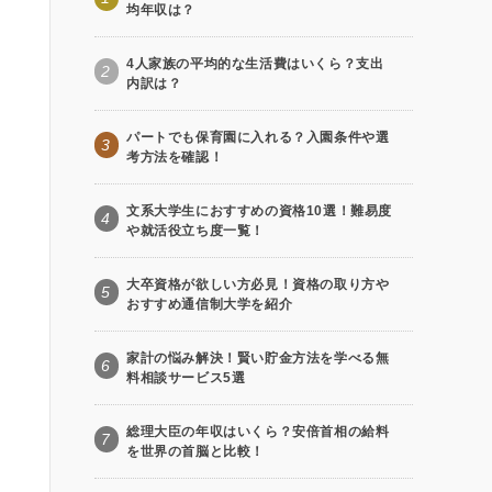
均年収は？
4人家族の平均的な生活費はいくら？支出
2
内訳は？
パートでも保育園に入れる？入園条件や選
3
考方法を確認！
文系大学生におすすめの資格10選！難易度
4
や就活役立ち度一覧！
大卒資格が欲しい方必見！資格の取り方や
5
おすすめ通信制大学を紹介
家計の悩み解決！賢い貯金方法を学べる無
6
料相談サービス5選
総理大臣の年収はいくら？安倍首相の給料
7
を世界の首脳と比較！