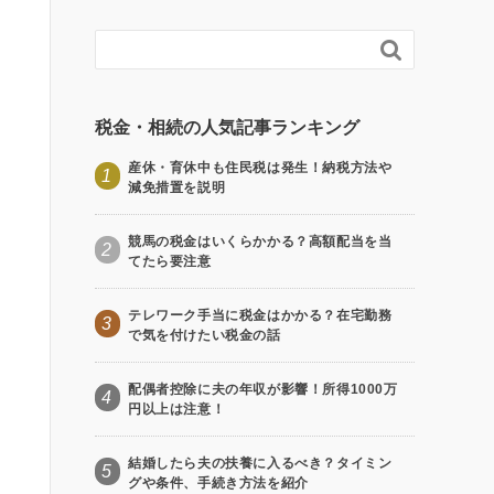

税金・相続の人気記事ランキング
産休・育休中も住民税は発生！納税方法や
1
減免措置を説明
競馬の税金はいくらかかる？高額配当を当
2
てたら要注意
テレワーク手当に税金はかかる？在宅勤務
3
で気を付けたい税金の話
配偶者控除に夫の年収が影響！所得1000万
4
円以上は注意！
結婚したら夫の扶養に入るべき？タイミン
5
グや条件、手続き方法を紹介