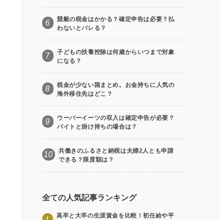
競艇の税金はかかる？確定申告は必要？払
6
わないとバレる？
子どもの扶養控除は何歳からいつまで対象
7
になる？
税金が少ない国まとめ。お金持ちに人気の
8
海外移住先はどこ？
ウーバーイーツの収入は確定申告が必要？
9
バイトと掛け持ちの場合は？
共働きのふるさと納税は夫婦2人とも申請
10
できる？限度額は？
全ての人気記事ランキング
高卒と大卒の生涯賃金を比較！初任給や平
1