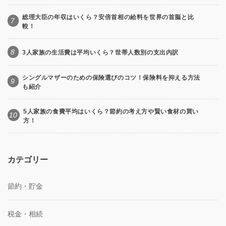
総理大臣の年収はいくら？安倍首相の給料を世界の首脳と比
7
較！
8
3人家族の生活費は平均いくら？世帯人数別の支出内訳
シングルマザーのための保険選びのコツ！保険料を抑える方法
9
も紹介
5人家族の食費平均はいくら？節約の考え方や賢い食材の買い
10
方！
カテゴリー
節約・貯金
税金・相続