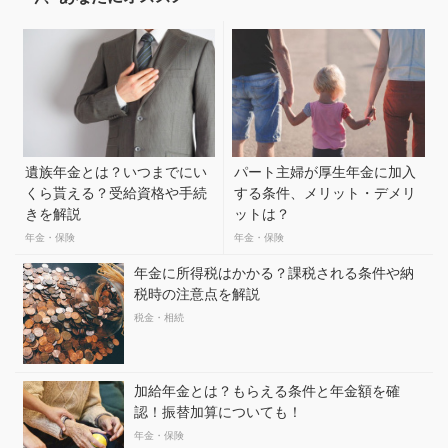
遺族年金とは？いつまでにい
パート主婦が厚生年金に加入
くら貰える？受給資格や手続
する条件、メリット・デメリ
きを解説
ットは？
年金・保険
年金・保険
年金に所得税はかかる？課税される条件や納
税時の注意点を解説
税金・相続
加給年金とは？もらえる条件と年金額を確
認！振替加算についても！
年金・保険