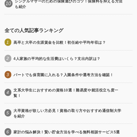
シングルマザーのための保険選びのコツ！保険料を抑える方法
10
も紹介
全ての人気記事ランキング
1
高卒と大卒の生涯賃金を比較！初任給や平均年収は？
2
4人家族の平均的な生活費はいくら？支出内訳は？
3
パートでも保育園に入れる？入園条件や選考方法を確認！
文系大学生におすすめの資格10選！難易度や就活役立ち度一
4
覧！
大卒資格が欲しい方必見！資格の取り方やおすすめ通信制大学
5
を紹介
6
家計の悩み解決！賢い貯金方法を学べる無料相談サービス5選