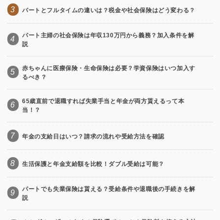
3
パートとフルタイムの違いは？税金や社会保険はどう変わる？
パート主婦の社会保険は年収130万円から義務？加入条件を解
4
説
赤ちゃんに医療保険・生命保険は必要？学資保険はいつ加入す
5
るべき？
65歳直前で退職すれば失業手当と年金が両方貰えるって本
6
当！？
7
年金の支給日はいつ？請求の流れや受給方法を確認
8
生活保護と年金支給額を比較！ダブル受給は可能？
パートでも失業保険は貰える？受給条件や退職後の手続きを解
9
説