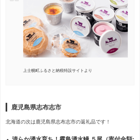
上士幌町ふるさと納税特設サイトより
鹿児島県志布志市
北海道の次は鹿児島県志布志市の返礼品です！
清らか湧水育ち！霧島湧水鰻 ５尾（寄付金額: