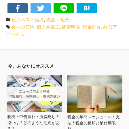
ビジネス・経済
,
税金・相続
会社の節税
,
個人事業主
,
確定申告
,
税金計算
,
経営ア
ドバイス
今、あなたにオススメ
脱税・申告漏れ・所得隠しの
税金の年間スケジュール！支
違いは？どのような罰則があ
払う税金の種類と納付期限一
る？
覧