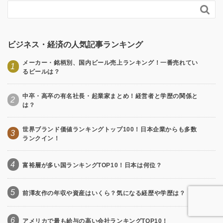

ビジネス・経済の人気記事ランキング
メーカー・銘柄別、国内ビール売上ランキング！一番売れてい
1
るビールは？
中卒・高卒の有名社長・起業家まとめ！経営者と学歴の関係と
2
は？
世界ブランド価値ランキングトップ100！日本企業からも多数
3
ランクイン！
4
富裕層が多い国ランキングTOP10！日本は何位？
5
前澤友作の年収や資産はいくら？気になる経歴や学歴は？
6
アメリカで最も給与の高い会社ランキングTOP10！