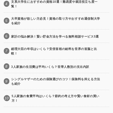
文系大学生におすすめの資格10選！難易度や就活役立ち度一
4
覧！
大卒資格が欲しい方必見！資格の取り方やおすすめ通信制大学
5
を紹介
6
家計の悩み解決！賢い貯金方法を学べる無料相談サービス5選
総理大臣の年収はいくら？安倍首相の給料を世界の首脳と比
7
較！
8
3人家族の生活費は平均いくら？世帯人数別の支出内訳
シングルマザーのための保険選びのコツ！保険料を抑える方法
9
も紹介
5人家族の食費平均はいくら？節約の考え方や賢い食材の買い
10
方！