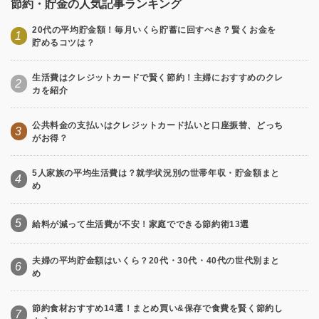
節約・貯金の人気記事ランキング
20代の平均貯金額！毎月いくら貯蓄に回すべき？賢くお金を
1
貯めるコツは？
生活費はクレジットカードで賢く節約！主婦におすすめのクレ
2
カを紹介
公共料金の支払いはクレジットカード払いと口座振替、どっち
3
がお得？
5人家族の平均生活費は？就学状況別の世帯年収・貯金額まと
4
め
5
給料が減って生活費が不安！家庭でできる節約術13選
夫婦の平均貯金額はいくら？20代・30代・40代の世代別まと
6
め
節約食材おすすめ14選！まとめ買い&保存で食費を賢く節約し
7