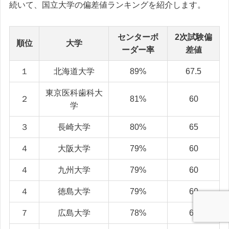
続いて、国立大学の偏差値ランキングを紹介します。
センターボ
2次試験偏
順位
大学
ーダー率
差値
１
北海道大学
89%
67.5
東京医科歯科大
２
81%
60
学
３
長崎大学
80%
65
４
大阪大学
79%
60
４
九州大学
79%
60
４
徳島大学
79%
60
７
広島大学
78%
60