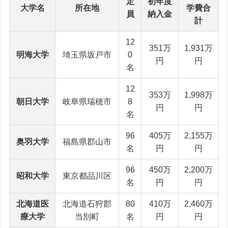
定
初年度
大学名
所在地
学費合
員
納入金
計
12
351万
1,931万
明海大学
埼玉県坂戸市
0
円
円
名
12
353万
1,998万
朝日大学
岐阜県瑞穂市
8
円
円
名
96
405万
2,155万
奥羽大学
福島県郡山市
名
円
円
96
450万
2,200万
昭和大学
東京都品川区
名
円
円
北海道医
北海道石狩郡
80
410万
2,460万
療大学
当別町
名
円
円