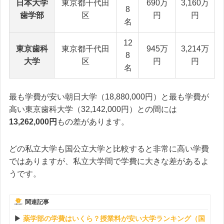
日本大学
東京都千代田
690万
3,160万
8
歯学部
区
円
円
名
12
東京歯科
東京都千代田
945万
3,214万
8
大学
区
円
円
名
最も学費が安い朝日大学（18,880,000円）と最も学費が
高い東京歯科大学（32,142,000円）との間には
13,262,000円
もの差があります。
どの私立大学も国公立大学と比較すると非常に高い学費
ではありますが、私立大学間で学費に大きな差があるよ
うです。
関連記事
薬学部の学費はいくら？授業料が安い大学ランキング（国