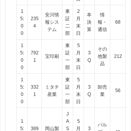
1
東
2
安川情
本
情
5:
235
証
月
報シス
決
報・
68
0
4
二
末
テム
算
通信
0
部
日
1
東
5
その
5:
792
証
月
3
宝印刷
他製
212
0
1
一
末
Q
品
0
部
日
1
東
5
5:
332
ミタチ
証
月
3
卸売
56
0
1
産業
一
末
Q
業
0
部
日
J
1
A
5
パル
5:
389
岡山製
S
月
3