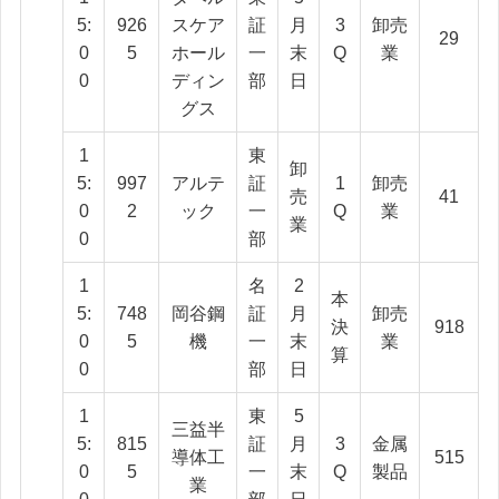
5:
926
スケア
証
月
3
卸売
29
0
5
ホール
一
末
Q
業
0
ディン
部
日
グス
1
東
卸
5:
997
アルテ
証
1
卸売
売
41
0
2
ック
一
Q
業
業
0
部
1
名
2
本
5:
748
岡谷鋼
証
月
卸売
決
918
0
5
機
一
末
業
算
0
部
日
1
東
5
三益半
5:
815
証
月
3
金属
導体工
515
0
5
一
末
Q
製品
業