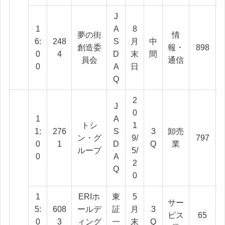
J
1
A
8
夢の街
情
6:
248
S
月
中
創造委
報・
898
0
4
D
末
間
員会
通信
0
A
日
Q
2
J
0
1
A
トシ
1
1:
276
S
3
卸売
ン・グ
9/
797
0
1
D
Q
業
ループ
5/
0
A
2
Q
0
1
ERIホ
東
5
サー
5:
608
ールデ
証
月
3
ビス
65
0
3
ィング
一
末
Q