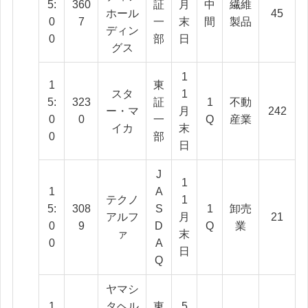
5:
360
証
月
中
繊維
ホール
45
0
7
一
末
間
製品
ディン
0
部
日
グス
1
1
東
スタ
1
5:
323
証
1
不動
ー・マ
月
242
0
0
一
Q
産業
イカ
末
0
部
日
J
1
1
A
テクノ
1
5:
308
S
1
卸売
アルフ
月
21
0
9
D
Q
業
ァ
末
0
A
日
Q
ヤマシ
1
タヘル
東
5