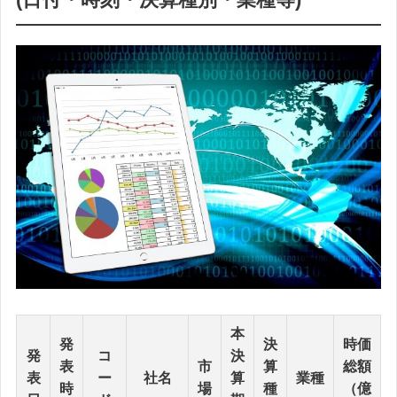
本
発
決
時価
発
コ
決
表
市
算
総額
表
ー
社名
算
業種
時
場
種
（億