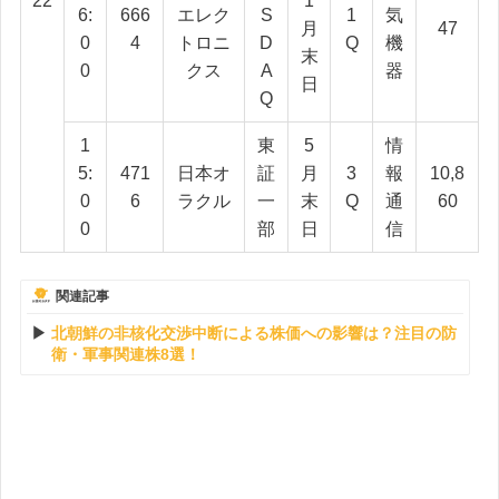
22
1
6:
666
エレク
S
1
気
月
47
0
4
トロニ
D
Q
機
末
0
クス
A
器
日
Q
1
東
5
情
5:
471
日本オ
証
月
3
報
10,8
0
6
ラクル
一
末
Q
通
60
0
部
日
信
関連記事
北朝鮮の非核化交渉中断による株価への影響は？注目の防
衛・軍事関連株8選！