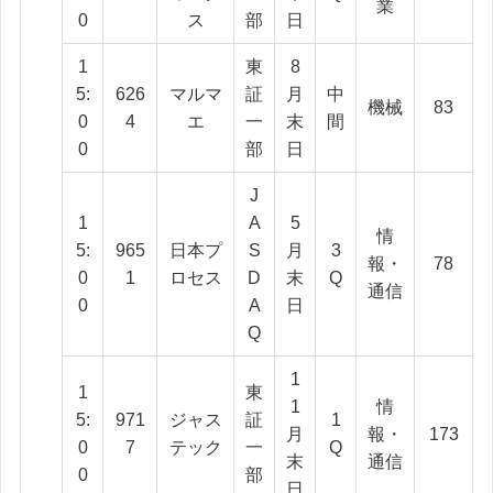
業
0
ス
部
日
1
東
8
5:
626
マルマ
証
月
中
機械
83
0
4
エ
一
末
間
0
部
日
J
1
A
5
情
5:
965
日本プ
S
月
3
報・
78
0
1
ロセス
D
末
Q
通信
0
A
日
Q
1
1
東
1
情
5:
971
ジャス
証
1
月
報・
173
0
7
テック
一
Q
末
通信
0
部
日