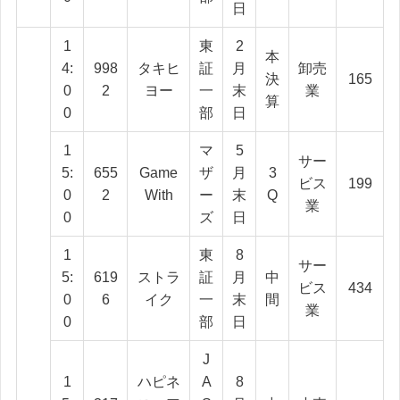
日
1
東
2
本
4:
998
タキヒ
証
月
卸売
決
165
0
2
ヨー
一
末
業
算
0
部
日
1
マ
5
サー
5:
655
Game
ザ
月
3
ビス
199
0
2
With
ー
末
Q
業
0
ズ
日
1
東
8
サー
5:
619
ストラ
証
月
中
ビス
434
0
6
イク
一
末
間
業
0
部
日
J
1
ハピネ
A
8