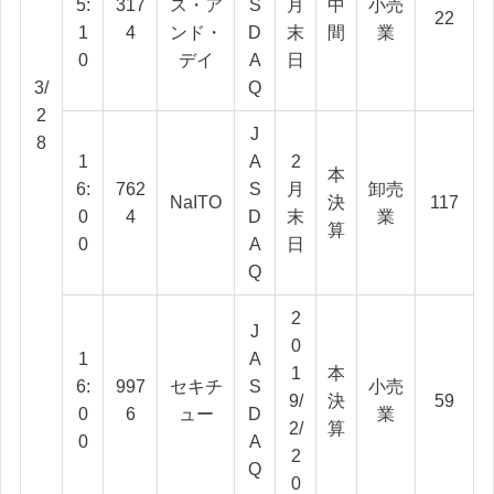
5:
317
ス・ア
S
月
中
小売
22
1
4
ンド・
D
末
間
業
0
デイ
A
日
3/
Q
2
J
8
1
A
2
本
6:
762
S
月
卸売
NaITO
決
117
0
4
D
末
業
算
0
A
日
Q
2
J
0
1
A
1
本
6:
997
セキチ
S
小売
9/
決
59
0
6
ュー
D
業
2/
算
0
A
2
Q
0