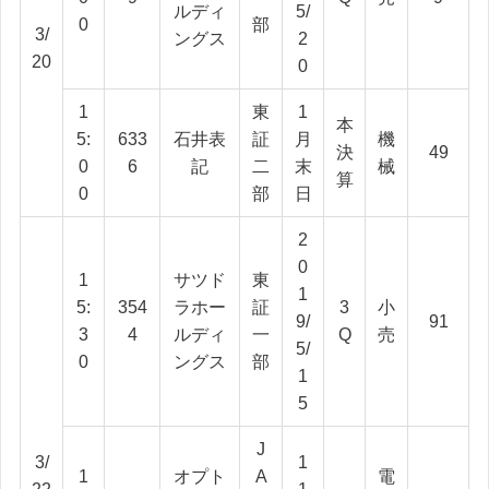
ルディ
5/
0
部
3/
ングス
2
20
0
1
東
1
本
5:
633
石井表
証
月
機
決
49
0
6
記
二
末
械
算
0
部
日
2
0
1
サツド
東
1
5:
354
ラホー
証
3
小
9/
91
3
4
ルディ
一
Q
売
5/
0
ングス
部
1
5
J
3/
1
1
オプト
A
電