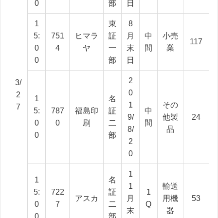
0
部
日
1
東
8
5:
751
ヒマラ
証
月
中
小売
117
0
4
ヤ
一
末
間
業
0
部
日
2
3/
0
2
1
名
1
その
7
5:
787
福島印
証
中
9/
他製
24
0
0
刷
二
間
8/
品
0
部
2
0
1
1
名
1
輸送
5:
722
証
1
アスカ
月
用機
53
0
7
二
Q
末
器
0
部