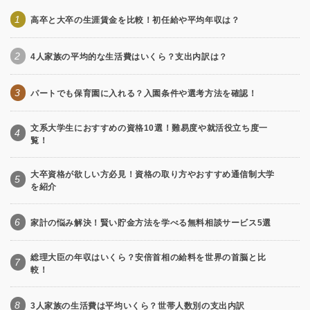
1
高卒と大卒の生涯賃金を比較！初任給や平均年収は？
2
4人家族の平均的な生活費はいくら？支出内訳は？
3
パートでも保育園に入れる？入園条件や選考方法を確認！
文系大学生におすすめの資格10選！難易度や就活役立ち度一
4
覧！
大卒資格が欲しい方必見！資格の取り方やおすすめ通信制大学
5
を紹介
6
家計の悩み解決！賢い貯金方法を学べる無料相談サービス5選
総理大臣の年収はいくら？安倍首相の給料を世界の首脳と比
7
較！
8
3人家族の生活費は平均いくら？世帯人数別の支出内訳