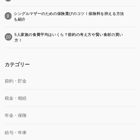
シングルマザーのための保険選びのコツ！保険料を抑える方法
9
も紹介
5人家族の食費平均はいくら？節約の考え方や賢い食材の買い
10
方！
カテゴリー
節約・貯金
税金・相続
年金・保険
給与・年俸