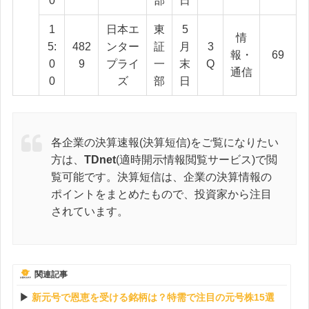
0
部
日
1
日本エ
東
5
情
5:
482
ンター
証
月
3
報・
69
0
9
プライ
一
末
Q
通信
0
ズ
部
日
各企業の決算速報(決算短信)をご覧になりたい
方は、
TDnet
(適時開示情報閲覧サービス)で閲
覧可能です。決算短信は、企業の決算情報の
ポイントをまとめたもので、投資家から注目
されています。
関連記事
新元号で恩恵を受ける銘柄は？特需で注目の元号株15選