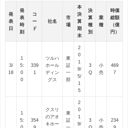
本
発
決
時価
発
コ
決
表
市
算
業
総額
表
ー
社名
算
時
場
種
種
（億
日
ド
期
刻
別
円）
末
2
0
1
ツルハ
東
1
3/
5:
339
ホール
証
3
小
469
9/
18
0
1
ディン
一
Q
売
7
5/
0
グス
部
1
5
2
クスリ
0
1
東
のアオ
1
5:
354
証
3
小
234
キホー
9/
0
9
一
Q
売
9