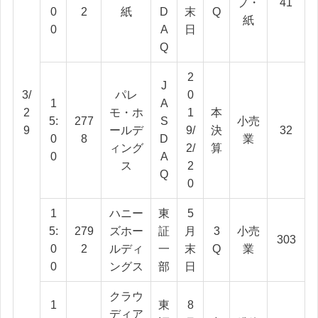
プ・
41
0
2
紙
D
末
Q
紙
0
A
日
Q
2
J
3/
パレ
0
1
A
2
モ・ホ
1
本
5:
277
S
小売
9
ールデ
9/
決
32
0
8
D
業
ィング
2/
算
0
A
ス
2
Q
0
1
ハニー
東
5
5:
279
ズホー
証
月
3
小売
303
0
2
ルディ
一
末
Q
業
0
ングス
部
日
クラウ
1
東
8
ディア