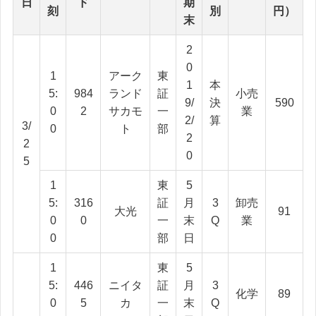
日
ド
期
刻
別
円）
末
2
0
1
アーク
東
1
本
5:
984
ランド
証
小売
9/
決
590
0
2
サカモ
一
業
2/
算
3/
0
ト
部
2
2
0
5
1
東
5
5:
316
証
月
3
卸売
大光
91
0
0
一
末
Q
業
0
部
日
1
東
5
5:
446
ニイタ
証
月
3
化学
89
0
5
カ
一
末
Q