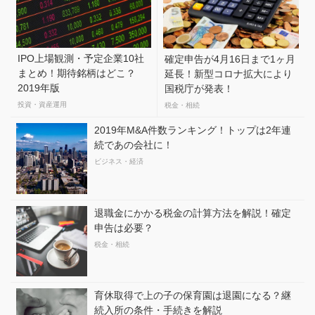
IPO上場観測・予定企業10社
確定申告が4月16日まで1ヶ月
まとめ！期待銘柄はどこ？
延長！新型コロナ拡大により
2019年版
国税庁が発表！
投資・資産運用
税金・相続
2019年M&A件数ランキング！トップは2年連
続であの会社に！
ビジネス・経済
退職金にかかる税金の計算方法を解説！確定
申告は必要？
税金・相続
育休取得で上の子の保育園は退園になる？継
続入所の条件・手続きを解説