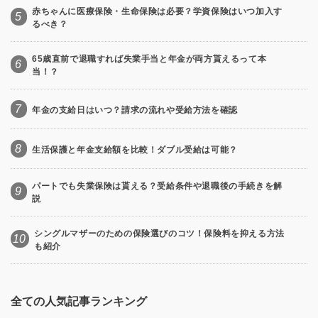
赤ちゃんに医療保険・生命保険は必要？学資保険はいつ加入す
5
るべき？
65歳直前で退職すれば失業手当と年金が両方貰えるって本
6
当！？
7
年金の支給日はいつ？請求の流れや受給方法を確認
8
生活保護と年金支給額を比較！ダブル受給は可能？
パートでも失業保険は貰える？受給条件や退職後の手続きを解
9
説
シングルマザーのための保険選びのコツ！保険料を抑える方法
10
も紹介
全ての人気記事ランキング