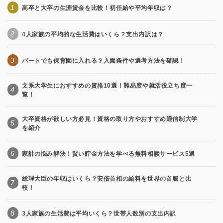
1
高卒と大卒の生涯賃金を比較！初任給や平均年収は？
2
4人家族の平均的な生活費はいくら？支出内訳は？
3
パートでも保育園に入れる？入園条件や選考方法を確認！
文系大学生におすすめの資格10選！難易度や就活役立ち度一
4
覧！
大卒資格が欲しい方必見！資格の取り方やおすすめ通信制大学
5
を紹介
6
家計の悩み解決！賢い貯金方法を学べる無料相談サービス5選
総理大臣の年収はいくら？安倍首相の給料を世界の首脳と比
7
較！
8
3人家族の生活費は平均いくら？世帯人数別の支出内訳