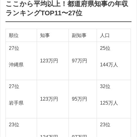
ここから平均以上！都道府県知事の年収
ランキングTOP11〜27位
順位
知事
副知事
人口
27位
25位
123万円
97万円
沖縄県
144万人
27位
32位
123万円
95万円
岩手県
125万人
23位
23位