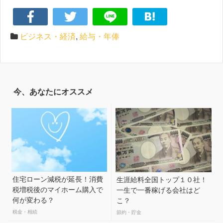
ビジネス・経済
,
給与・年俸
今、あなたにオススメ
住宅ローン減税が延長！消費
生涯給料全国トップ１０社！
税増税後のマイホーム購入で
一生で一番稼げる会社はど
何が変わる？
こ？
税金・相続
節約・貯金