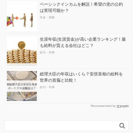
ベーシックインカムを解説！希望の党の公約
は実現可能か？
年金・保険
生涯年収(生涯賃金)が高い企業ランキング！最
も給料が貰える会社はどこ？
給与・年俸
総理大臣の年収はいくら？安倍首相の給料を
世界の首脳と比較！
給与・年俸
Recommended by
