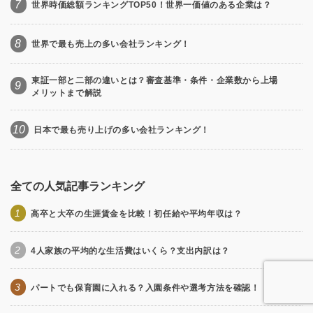
7
世界時価総額ランキングTOP50！世界一価値のある企業は？
8
世界で最も売上の多い会社ランキング！
東証一部と二部の違いとは？審査基準・条件・企業数から上場
9
メリットまで解説
10
日本で最も売り上げの多い会社ランキング！
全ての人気記事ランキング
1
高卒と大卒の生涯賃金を比較！初任給や平均年収は？
2
4人家族の平均的な生活費はいくら？支出内訳は？
3
パートでも保育園に入れる？入園条件や選考方法を確認！