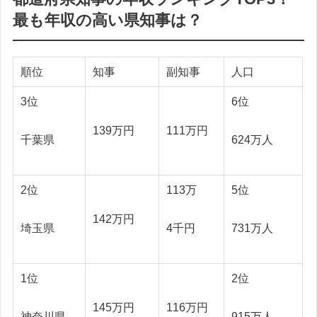
最も年収の高い県知事は？
順位
知事
副知事
人口
3位
6位
139万円
111万円
千葉県
624万人
2位
113万
5位
142万円
埼玉県
4千円
731万人
1位
2位
145万円
116万円
神奈川県
915万人