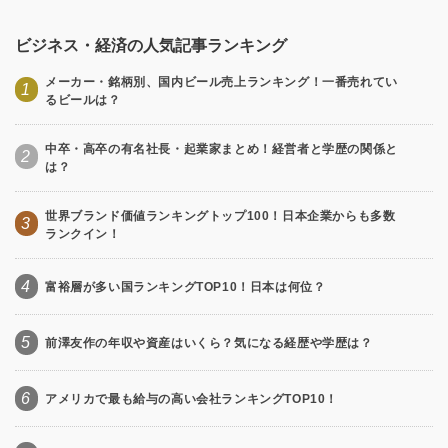
ビジネス・経済の人気記事ランキング
メーカー・銘柄別、国内ビール売上ランキング！一番売れてい
1
るビールは？
中卒・高卒の有名社長・起業家まとめ！経営者と学歴の関係と
2
は？
世界ブランド価値ランキングトップ100！日本企業からも多数
3
ランクイン！
4
富裕層が多い国ランキングTOP10！日本は何位？
5
前澤友作の年収や資産はいくら？気になる経歴や学歴は？
6
アメリカで最も給与の高い会社ランキングTOP10！