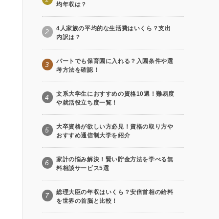
均年収は？
4人家族の平均的な生活費はいくら？支出
2
内訳は？
パートでも保育園に入れる？入園条件や選
3
考方法を確認！
文系大学生におすすめの資格10選！難易度
4
や就活役立ち度一覧！
大卒資格が欲しい方必見！資格の取り方や
5
おすすめ通信制大学を紹介
家計の悩み解決！賢い貯金方法を学べる無
6
料相談サービス5選
総理大臣の年収はいくら？安倍首相の給料
7
を世界の首脳と比較！