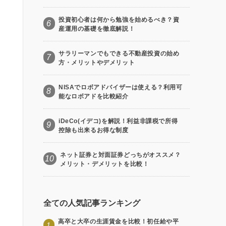
投資初心者は何から勉強を始めるべき？資
6
産運用の基礎を徹底解説！
サラリーマンでもできる不動産投資の始め
7
方・メリットやデメリット
NISAでロボアドバイザーは使える？利用可
8
能なロボアドを比較紹介
iDeCo(イデコ)を解説！利益非課税で所得
9
控除も出来るお得な制度
ネット証券と対面証券どっちがオススメ？
10
メリット・デメリットを比較！
全ての人気記事ランキング
高卒と大卒の生涯賃金を比較！初任給や平
1