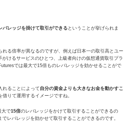
！
レバレッジを掛けて取引ができる
ということが挙げられま
られる倍率が異なるのですが、例えば日本一の取引高とユー
手がけるサービスのひとつ、上級者向けの仮想通貨取引プラ
htning Futuresでは最大で15倍ものレバレッジを効かせることがで
入れることによって
自分の資金よりも大きなお金を動かすこ
を借りて運用するイメージですね。
は最大で
15倍
のレバレッジをかけて取引することができるの
円分までレバレッジを効かせて取引することができるのです。