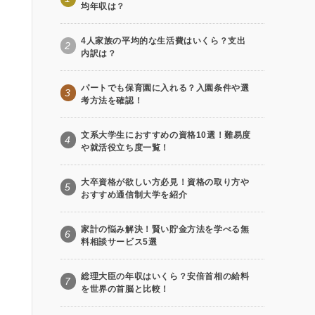
均年収は？
4人家族の平均的な生活費はいくら？支出
2
内訳は？
パートでも保育園に入れる？入園条件や選
3
考方法を確認！
文系大学生におすすめの資格10選！難易度
4
や就活役立ち度一覧！
大卒資格が欲しい方必見！資格の取り方や
5
おすすめ通信制大学を紹介
家計の悩み解決！賢い貯金方法を学べる無
6
料相談サービス5選
総理大臣の年収はいくら？安倍首相の給料
7
を世界の首脳と比較！