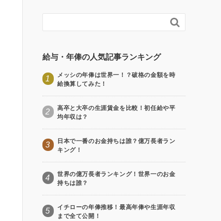

給与・年俸の人気記事ランキング
メッシの年俸は世界一！？破格の金額を時
1
給換算してみた！
高卒と大卒の生涯賃金を比較！初任給や平
2
均年収は？
日本で一番のお金持ちは誰？億万長者ラン
3
キング！
世界の億万長者ランキング！世界一のお金
4
持ちは誰？
イチローの年俸推移！最高年俸や生涯年収
5
まで全て公開！