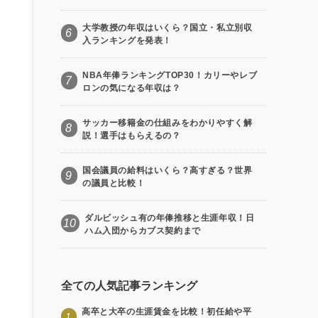
大学教授の年収はいくら？国立・私立別収
6
入ランキングを発表！
NBA年俸ランキングTOP30！カリーやレブ
7
ロンの気になる年収は？
サッカー移籍金の仕組みをわかりやすく解
8
説！選手はもらえるの？
国会議員の給料はいくら？高すぎる？世界
9
の議員と比較！
ダルビッシュ有の年俸推移と生涯年収！日
10
ハム入団からカブス契約まで
全ての人気記事ランキング
高卒と大卒の生涯賃金を比較！初任給や平
1