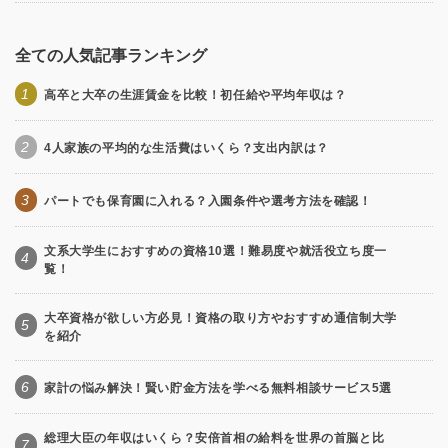
全ての人気記事ランキング
1
高卒と大卒の生涯賃金を比較！初任給や平均年収は？
2
4人家族の平均的な生活費はいくら？支出内訳は？
3
パートでも保育園に入れる？入園条件や選考方法を確認！
文系大学生におすすめの資格10選！難易度や就活役立ち度一
4
覧！
大卒資格が欲しい方必見！資格の取り方やおすすめ通信制大学
5
を紹介
6
家計の悩み解決！賢い貯金方法を学べる無料相談サービス5選
総理大臣の年収はいくら？安倍首相の給料を世界の首脳と比
7