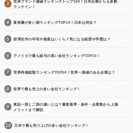
世界ブランド価値ランキングトップ100！日本企業からも多数
3
ランクイン！
4
富裕層が多い国ランキングTOP10！日本は何位？
5
前澤友作の年収や資産はいくら？気になる経歴や学歴は？
6
アメリカで最も給与の高い会社ランキングTOP10！
7
世界時価総額ランキングTOP50！世界一価値のある企業は？
8
世界で最も売上の多い会社ランキング！
東証一部と二部の違いとは？審査基準・条件・企業数から上場
9
メリットまで解説
10
日本で最も売り上げの多い会社ランキング！