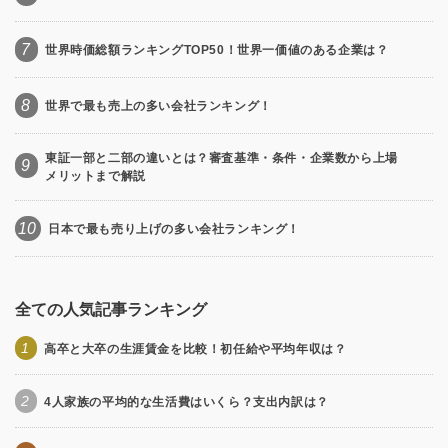
7
世界時価総額ランキングTOP50！世界一価値のある企業は？
8
世界で最も売上の多い会社ランキング！
東証一部と二部の違いとは？審査基準・条件・企業数から上場
9
メリットまで解説
10
日本で最も売り上げの多い会社ランキング！
全ての人気記事ランキング
1
高卒と大卒の生涯賃金を比較！初任給や平均年収は？
2
4人家族の平均的な生活費はいくら？支出内訳は？