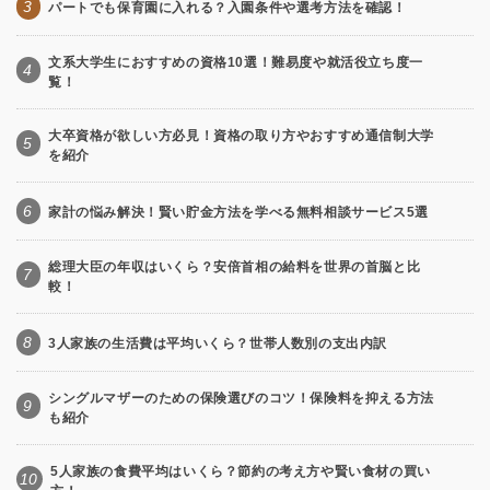
3
パートでも保育園に入れる？入園条件や選考方法を確認！
文系大学生におすすめの資格10選！難易度や就活役立ち度一
4
覧！
大卒資格が欲しい方必見！資格の取り方やおすすめ通信制大学
5
を紹介
6
家計の悩み解決！賢い貯金方法を学べる無料相談サービス5選
総理大臣の年収はいくら？安倍首相の給料を世界の首脳と比
7
較！
8
3人家族の生活費は平均いくら？世帯人数別の支出内訳
シングルマザーのための保険選びのコツ！保険料を抑える方法
9
も紹介
5人家族の食費平均はいくら？節約の考え方や賢い食材の買い
10