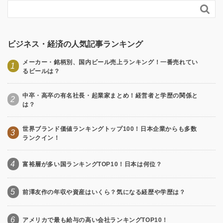

ビジネス・経済の人気記事ランキング
メーカー・銘柄別、国内ビール売上ランキング！一番売れてい
1
るビールは？
中卒・高卒の有名社長・起業家まとめ！経営者と学歴の関係と
2
は？
世界ブランド価値ランキングトップ100！日本企業からも多数
3
ランクイン！
4
富裕層が多い国ランキングTOP10！日本は何位？
5
前澤友作の年収や資産はいくら？気になる経歴や学歴は？
6
アメリカで最も給与の高い会社ランキングTOP10！