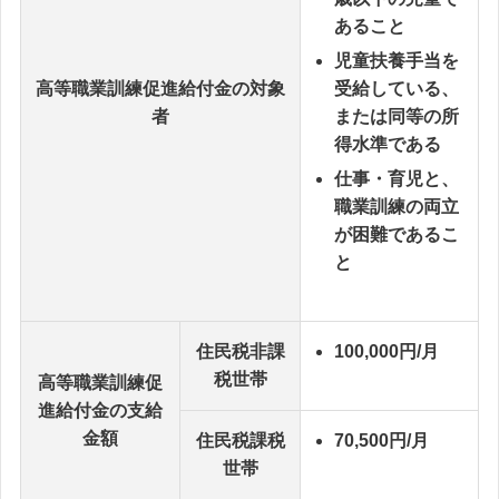
あること
児童扶養手当を
高等職業訓練促進給付金の対象
受給している、
者
または同等の所
得水準である
仕事・育児と、
職業訓練の両立
が困難であるこ
と
住民税非課
100,000円/月
税世帯
高等職業訓練促
進給付金の支給
金額
住民税課税
70,500円/月
世帯