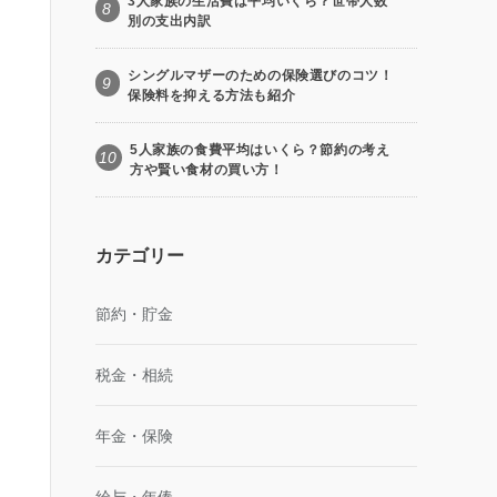
3人家族の生活費は平均いくら？世帯人数
8
別の支出内訳
シングルマザーのための保険選びのコツ！
9
保険料を抑える方法も紹介
5人家族の食費平均はいくら？節約の考え
10
方や賢い食材の買い方！
カテゴリー
節約・貯金
税金・相続
年金・保険
給与・年俸