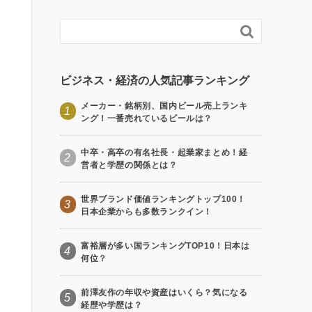

ビジネス・経済の人気記事ランキング
メーカー・銘柄別、国内ビール売上ランキ
1
ング！一番売れているビールは？
中卒・高卒の有名社長・起業家まとめ！経
2
営者と学歴の関係とは？
世界ブランド価値ランキングトップ100！
3
日本企業からも多数ランクイン！
富裕層が多い国ランキングTOP10！日本は
4
何位？
前澤友作の年収や資産はいくら？気になる
5
経歴や学歴は？