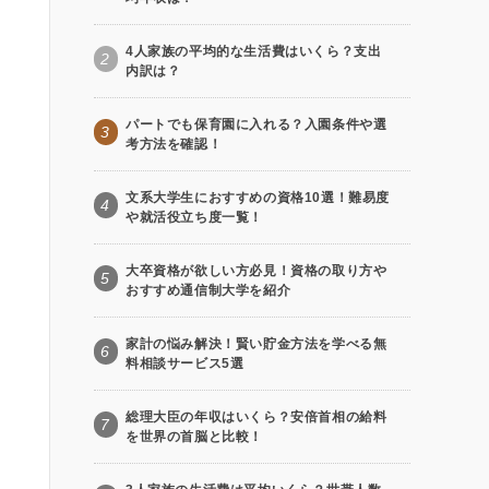
4人家族の平均的な生活費はいくら？支出
2
内訳は？
パートでも保育園に入れる？入園条件や選
3
考方法を確認！
文系大学生におすすめの資格10選！難易度
4
や就活役立ち度一覧！
大卒資格が欲しい方必見！資格の取り方や
5
おすすめ通信制大学を紹介
家計の悩み解決！賢い貯金方法を学べる無
6
料相談サービス5選
総理大臣の年収はいくら？安倍首相の給料
7
を世界の首脳と比較！