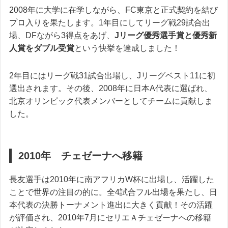
2008年に大学に在学しながら、FC東京と正式契約を結び
プロ入りを果たします。1年目にしてリーグ戦29試合出
場、DFながら3得点をあげ、
Jリーグ優秀選手賞と優秀新
人賞をダブル受賞
という快挙を達成しました！
2年目にはリーグ戦31試合出場し、Jリーグベスト11に初
選出されます。その後、2008年に日本A代表に選ばれ、
北京オリンピック代表メンバーとしてチームに貢献しま
した。
2010年 チェゼーナへ移籍
長友選手は2010年に南アフリカW杯に出場し、活躍した
ことで世界の注目の的に。全4試合フル出場を果たし、日
本代表の決勝トーナメント進出に大きく貢献！その活躍
が評価され、2010年7月にセリエＡチェゼーナへの移籍