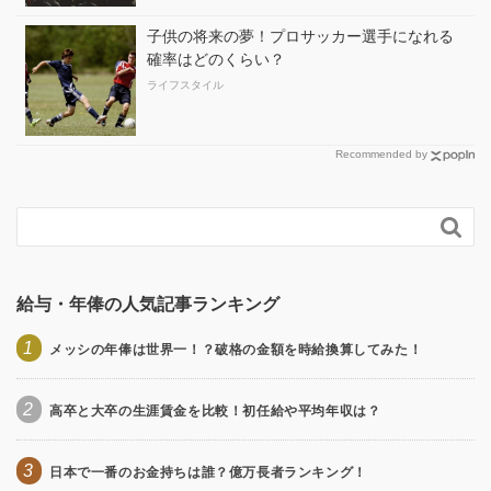
子供の将来の夢！プロサッカー選手になれる
確率はどのくらい？
ライフスタイル
Recommended by

給与・年俸の人気記事ランキング
1
メッシの年俸は世界一！？破格の金額を時給換算してみた！
2
高卒と大卒の生涯賃金を比較！初任給や平均年収は？
3
日本で一番のお金持ちは誰？億万長者ランキング！