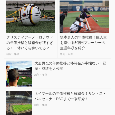
クリスティアーノ・ロナウド
坂本勇人の年俸推移！巨人軍
の年俸推移と移籍金が凄すぎ
を率いる5億円プレーヤーの
る！一体いくら稼いでる？
生涯年収を紹介！
給与・年俸
給与・年俸
大迫勇也の年俸推移と移籍金が半端ない！経
歴・成績を大公開
給与・年俸
ネイマールの年俸推移と移籍金！サントス・
バルセロナ・PSGまで一挙紹介！
給与・年俸