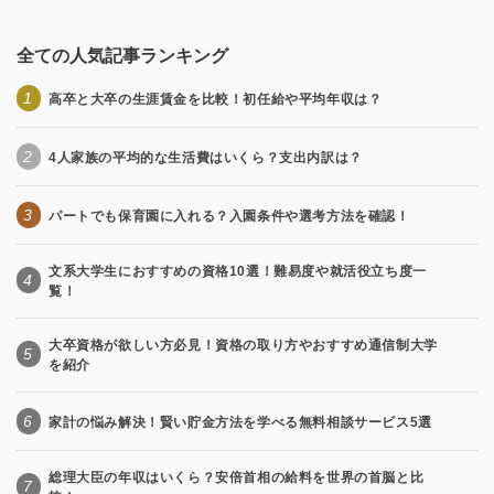
全ての人気記事ランキング
1
高卒と大卒の生涯賃金を比較！初任給や平均年収は？
2
4人家族の平均的な生活費はいくら？支出内訳は？
3
パートでも保育園に入れる？入園条件や選考方法を確認！
文系大学生におすすめの資格10選！難易度や就活役立ち度一
4
覧！
大卒資格が欲しい方必見！資格の取り方やおすすめ通信制大学
5
を紹介
6
家計の悩み解決！賢い貯金方法を学べる無料相談サービス5選
総理大臣の年収はいくら？安倍首相の給料を世界の首脳と比
7