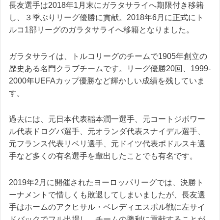
長友選手は2018年1月末にガラタサライへ期限付き移籍
し、３季ぶりリーグ優勝に貢献。2018年6月に正式にト
ルコ1部リーグのガラタサライへ移籍となりました。
ガラタサライは、トルコリーグのチームで1905年創立の
歴史ある名門クラブチームです。リーグ優勝20回、1999-
2000年UEFAカップ優勝など輝かしい成績を残していま
す。
過去には、元日本代表稲本潤一選手、元コートジボワー
ル代表ドログバ選手、元オランダ代表スナイデル選手、
元フランス代表リベリ選手、元ドイツ代表ポドルスキ選
手など多くの有名選手を輩出したことでも有名です。
2019年2月に開催されたヨーロッパリーグでは、決勝ト
ーナメントで惜しくも敗退してしまいましたが、長友選
手はホームのアクヒサル・ベレディエスポル戦に左サイ
ドバックでフル
出場
し、チームの勝利に貢献することが