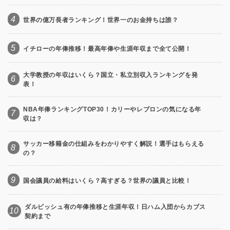
4
世界の億万長者ランキング！世界一のお金持ちは誰？
5
イチローの年俸推移！最高年俸や生涯年収まで全て公開！
大学教授の年収はいくら？国立・私立別収入ランキングを発
6
表！
NBA年俸ランキングTOP30！カリーやレブロンの気になる年
7
収は？
サッカー移籍金の仕組みをわかりやすく解説！選手はもらえる
8
の？
9
国会議員の給料はいくら？高すぎる？世界の議員と比較！
ダルビッシュ有の年俸推移と生涯年収！日ハム入団からカブス
10
契約まで