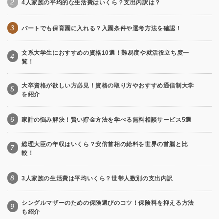
2
4人家族の平均的な生活費はいくら？支出内訳は？
3
パートでも保育園に入れる？入園条件や選考方法を確認！
文系大学生におすすめの資格10選！難易度や就活役立ち度一
4
覧！
大卒資格が欲しい方必見！資格の取り方やおすすめ通信制大学
5
を紹介
6
家計の悩み解決！賢い貯金方法を学べる無料相談サービス5選
総理大臣の年収はいくら？安倍首相の給料を世界の首脳と比
7
較！
8
3人家族の生活費は平均いくら？世帯人数別の支出内訳
シングルマザーのための保険選びのコツ！保険料を抑える方法
9
も紹介