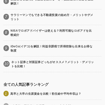
6
解説！
サラリーマンでもできる不動産投資の始め方・メリットやデメ
7
リット
NISAでロボアドバイザーは使える？利用可能なロボアドを比
8
較紹介
iDeCo(イデコ)を解説！利益非課税で所得控除も出来るお得な
9
制度
ネット証券と対面証券どっちがオススメ？メリット・デメリッ
10
トを比較！
全ての人気記事ランキング
1
高卒と大卒の生涯賃金を比較！初任給や平均年収は？